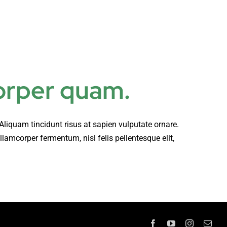
opos | About me
Contact
corper quam.
 Aliquam tincidunt risus at sapien vulputate ornare.
lamcorper fermentum, nisl felis pellentesque elit,
Facebook
YouTube
Instagram
Emai