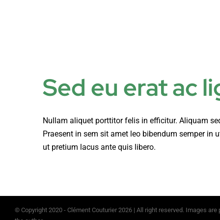
Passer
au
contenu
Films
Projectionnist
Sed eu erat ac l
Nullam aliquet porttitor felis in efficitur. Aliquam
Praesent in sem sit amet leo bibendum semper in ut 
ut pretium lacus ante quis libero.
© Copyright 2020 - Clément Couturier
2026 | All right reserved. Images are