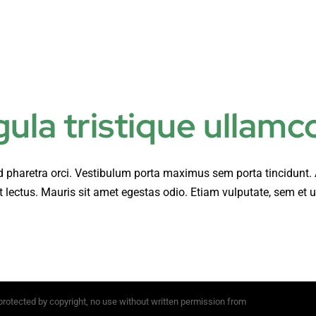
A pr
igula tristique ullam
 sed pharetra orci. Vestibulum porta maximus sem porta tincidunt.
lectus. Mauris sit amet egestas odio. Etiam vulputate, sem et ul
 protected by copyright, no use without written permission from